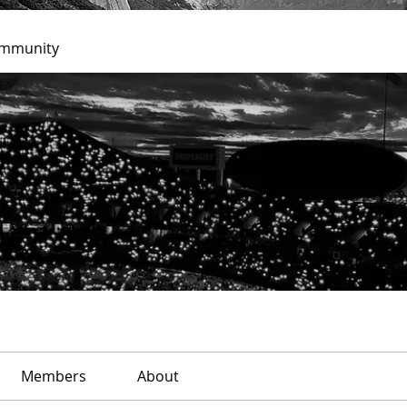
ommunity
Members
About