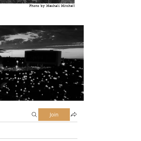
Photo by Meshali Mitchell
Join