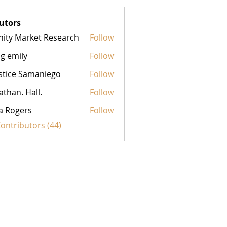
utors
inity Market Research
Follow
g emily
Follow
stice Samaniego
Follow
athan. Hall.
Follow
a Rogers
Follow
Contributors (44)