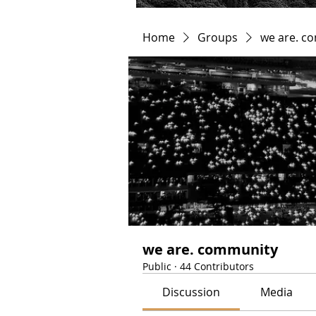
Home
Groups
we are. c
we are. community
Public
·
44 Contributors
Discussion
Media