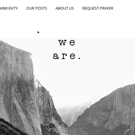
OMMUNITY
OUR POSTS
ABOUT US
REQUEST PRAYER
we
are.