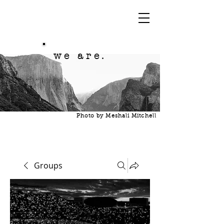
we are.
Photo by Meshali Mitchell
Groups