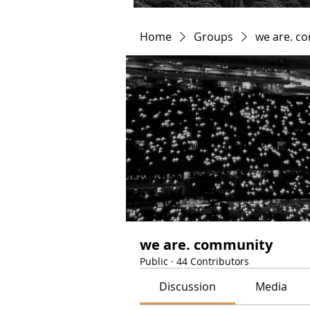
Home
Groups
we are. c
we are. community
Public
·
44 Contributors
Discussion
Media