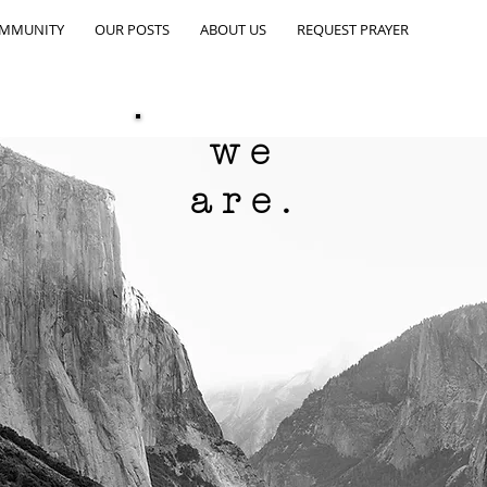
OMMUNITY
OUR POSTS
ABOUT US
REQUEST PRAYER
we
are.