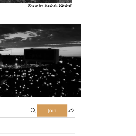
Photo by Meshali Mitchell
Join