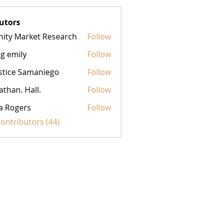
utors
inity Market Research
Follow
g emily
Follow
stice Samaniego
Follow
athan. Hall.
Follow
a Rogers
Follow
Contributors (44)