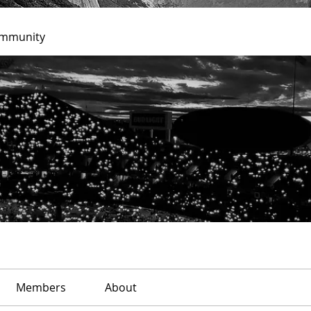
ommunity
Members
About