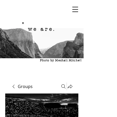
we are.
Photo by Meshali Mitchell
Groups