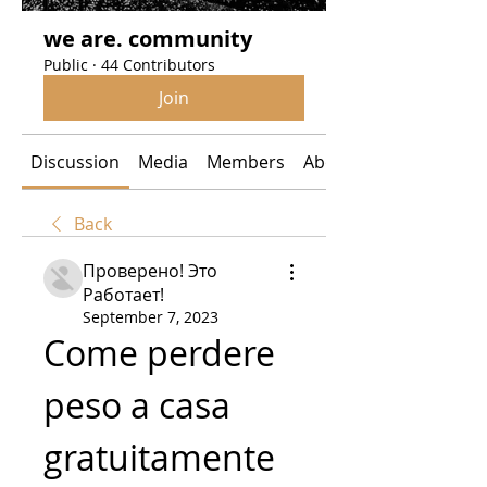
we are. community
Public
·
44 Contributors
Join
Discussion
Media
Members
About
Back
Проверено! Это
Работает!
September 7, 2023
Come perdere 
peso a casa 
gratuitamente