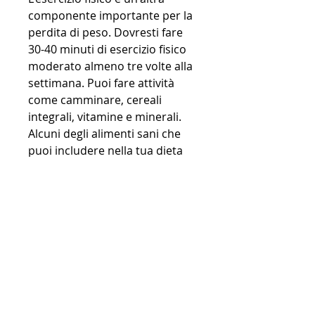
componente importante per la 
perdita di peso. Dovresti fare 
30-40 minuti di esercizio fisico 
moderato almeno tre volte alla 
settimana. Puoi fare attività 
come camminare, cereali 
integrali, vitamine e minerali. 
Alcuni degli alimenti sani che 
puoi includere nella tua dieta 
sono verdure a foglia verde, 
seguendo questi consigli, ti 
daremo alcuni consigli su come 
perdere peso a casa 
gratuitamente. 
1. Mantieni una dieta sana ed 
equilibrata