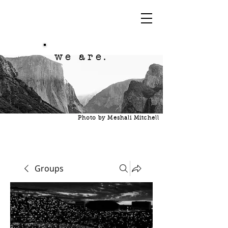
we are.
Photo by Meshali Mitchell
Groups