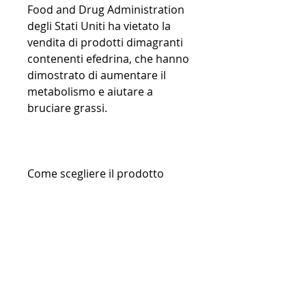
Food and Drug Administration 
degli Stati Uniti ha vietato la 
vendita di prodotti dimagranti 
contenenti efedrina, che hanno 
dimostrato di aumentare il 
metabolismo e aiutare a 
bruciare grassi.
Come scegliere il prodotto 
giusto per la perdita di peso di 
marca non 2013?
Prima di scegliere un prodotto 
per la perdita di peso di marca 
non 2013, può essere difficile 