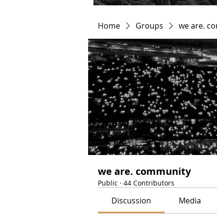
Home
Groups
we are. c
we are. community
Public
·
44 Contributors
Discussion
Media