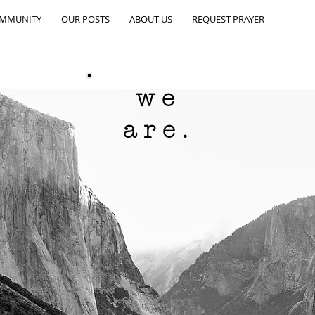
OMMUNITY
OUR POSTS
ABOUT US
REQUEST PRAYER
we
are.