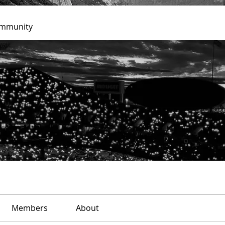
ommunity
Members
About