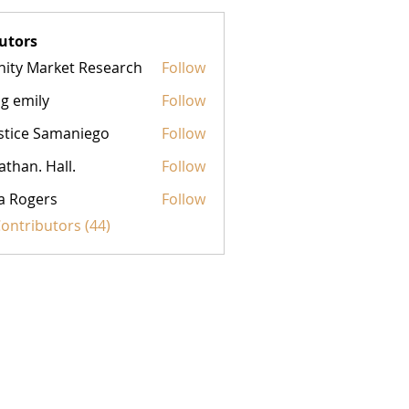
utors
inity Market Research
Follow
g emily
Follow
stice Samaniego
Follow
athan. Hall.
Follow
a Rogers
Follow
Contributors (44)