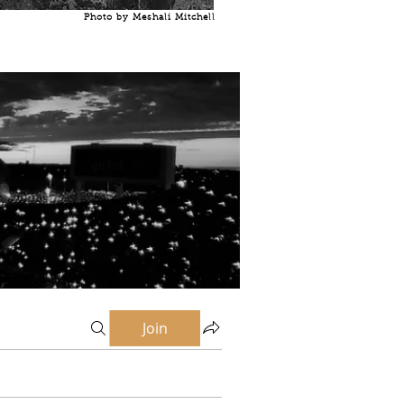
Photo by Meshali Mitchell
Join