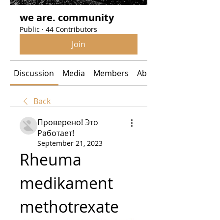
we are. community
Public
·
44 Contributors
Join
Discussion
Media
Members
About
Back
Проверено! Это
Работает!
September 21, 2023
Rheuma 
medikament 
methotrexate