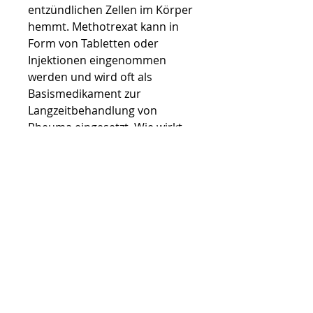
entzündlichen Zellen im Körper 
hemmt. Methotrexat kann in 
Form von Tabletten oder 
Injektionen eingenommen 
werden und wird oft als 
Basismedikament zur 
Langzeitbehandlung von 
Rheuma eingesetzt. Wie wirkt 
Methotrexat bei Rheuma? 
Methotrexat wirkt 
entzündungshemmend,Rheum
a-Medikament Methotrexat: 
Eine wirksame 
Behandlungsoption für 
Rheuma-Patienten Was ist 
Methotrexat? Methotrexat ist 
ein Medikament 
0
0