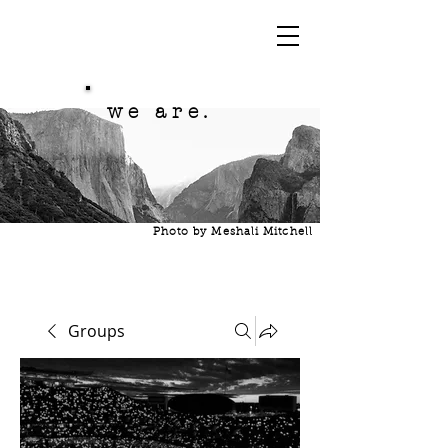
we are.
Photo by Meshali Mitchell
Groups