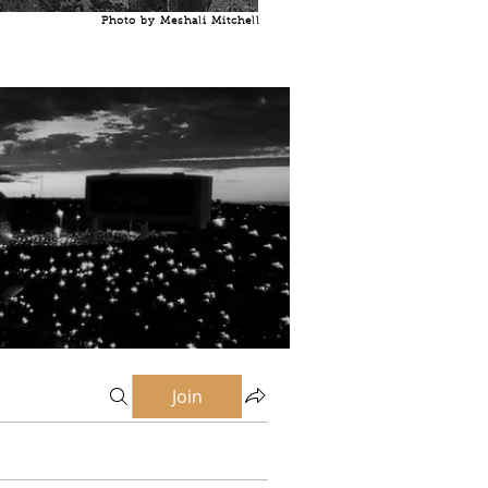
Photo by Meshali Mitchell
Join