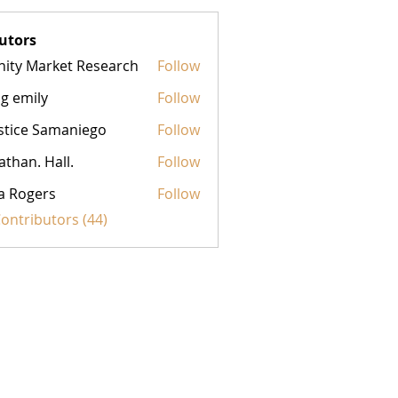
utors
inity Market Research
Follow
g emily
Follow
stice Samaniego
Follow
athan. Hall.
Follow
a Rogers
Follow
Contributors (44)