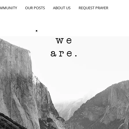
OMMUNITY
OUR POSTS
ABOUT US
REQUEST PRAYER
we
are.