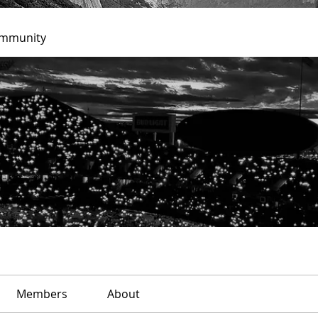
ommunity
Members
About