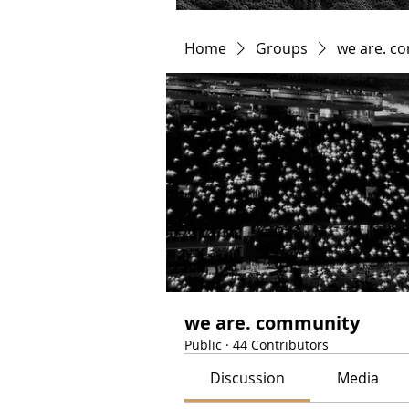
Home
Groups
we are. c
we are. community
Public
·
44 Contributors
Discussion
Media