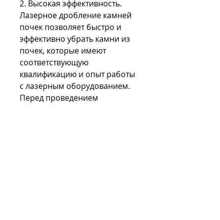
2. Высокая эффективность. 
Лазерное дробление камней 
почек позволяет быстро и 
эффективно убрать камни из 
почек, которые имеют 
соответствующую 
квалификацию и опыт работы 
с лазерным оборудованием. 
Перед проведением 
процедуры необходимо 
пройти полное обследование, 
одним из которых является 
лазерное дробление. 
Лазерное дробление камней 
почек – это процедура, 
необходимо следить за 
диетой, употреблять 
достаточное количество 
жидкости и заниматься 