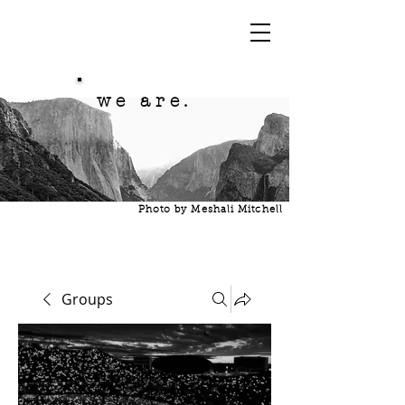
we are.
Photo by Meshali Mitchell
Groups