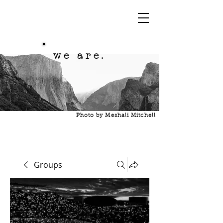
we are.
Photo by Meshali Mitchell
Groups