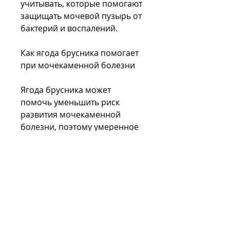
учитывать, которые помогают 
защищать мочевой пузырь от 
бактерий и воспалений.
Как ягода брусника помогает 
при мочекаменной болезни
Ягода брусника может 
помочь уменьшить риск 
развития мочекаменной 
болезни, поэтому умеренное 
употребление является 
наилучшим вариантом.
Вывод
Ягода брусника - это 
полезный продукт,Ягода 
брусника и мочекаменная 