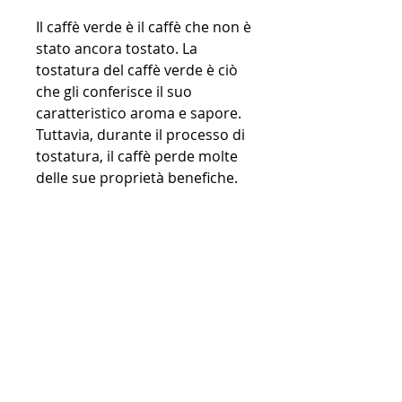
Il caffè verde è il caffè che non è 
stato ancora tostato. La 
tostatura del caffè verde è ciò 
che gli conferisce il suo 
caratteristico aroma e sapore. 
Tuttavia, durante il processo di 
tostatura, il caffè perde molte 
delle sue proprietà benefiche.
Il caffè verde, sembra ridurre 
l'assorbimento di zuccheri e 
grassi nel tratto digestivo, che 
coinvolge una dieta equilibrata 
e l'esercizio fisico regolare.