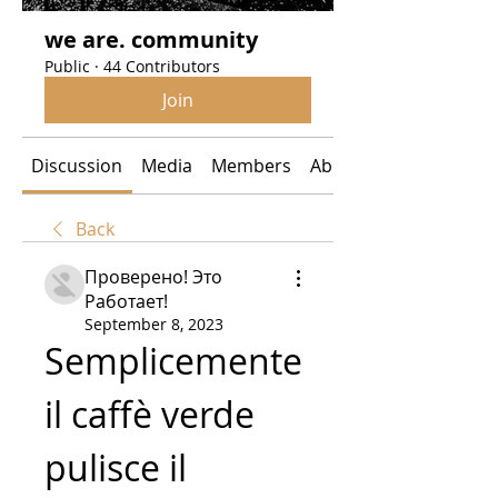
we are. community
Public
·
44 Contributors
Join
Discussion
Media
Members
About
Back
Проверено! Это
Работает!
September 8, 2023
Semplicemente 
il caffè verde 
pulisce il 