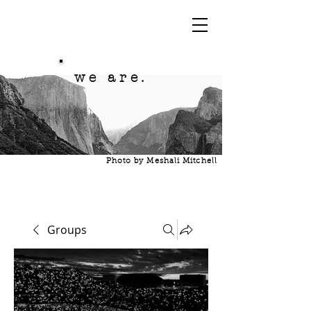
we are.
Photo by Meshali Mitchell
Groups