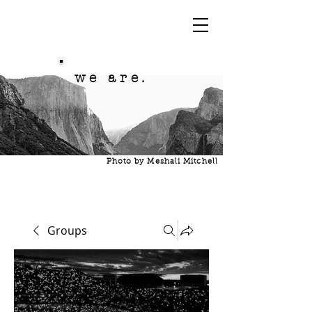
we are.
Photo by Meshali Mitchell
Groups