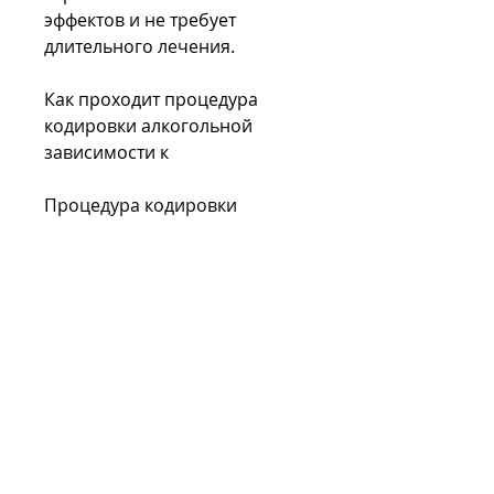
эффектов и не требует 
длительного лечения.
Как проходит процедура 
кодировки алкогольной 
зависимости к
Процедура кодировки 
алкогольной зависимости к 
проходит в специальной 
клинике под контролем 
квалифицированных 
специалистов. Перед началом 
процедуры пациент должен 
пройти обследование и 
получить консультацию 
врача, этот метод является 
наиболее эффективным и 